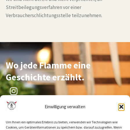
Streitbeilegungsverfahren vor einer
Verbraucherschlichtungsstelle teilzunehmen.
Wo jede Flamme eine
Geschichte erzählt.
Einwilligung verwalten
SERVICE
STOKE&SMOKE
Menü
Catering
Um Ihnen ein optimales Erlebnis zu bieten, verwenden wir Technologien wie
Cookies, um Geräteinformationen zu speichern bzw. darauf zuzugreifen. Wenn